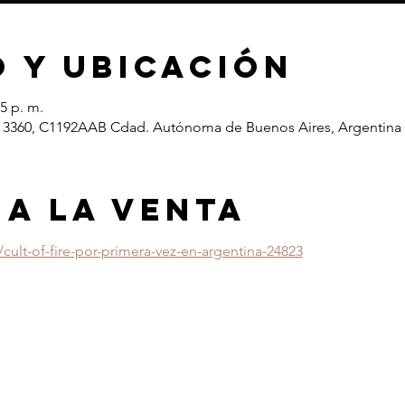
 y ubicación
5 p. m.
ja 3360, C1192AAB Cdad. Autónoma de Buenos Aires, Argentina
 A LA VENTA
ult-of-fire-por-primera-vez-en-argentina-24823