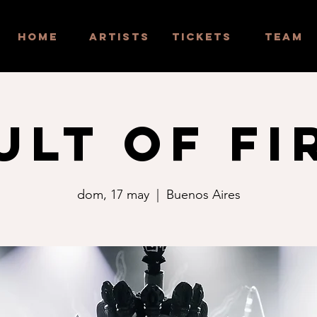
HOME
ARTISTS
TICKETS
TEAM
ULT OF FI
dom, 17 may
  |  
Buenos Aires