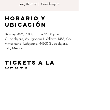
jue, 07 may
  |  
Guadalajara
Horario y
ubicación
07 may 2026, 7:00 p. m. – 11:00 p. m.
Guadalajara, Av. Ignacio L Vallarta 1488, Col
Americana, Lafayette, 44600 Guadalajara,
Jal., México
TICKETS A LA
VENTA
https://eventos.ticketnowmexico.com/event
performances.asp?evt=2477