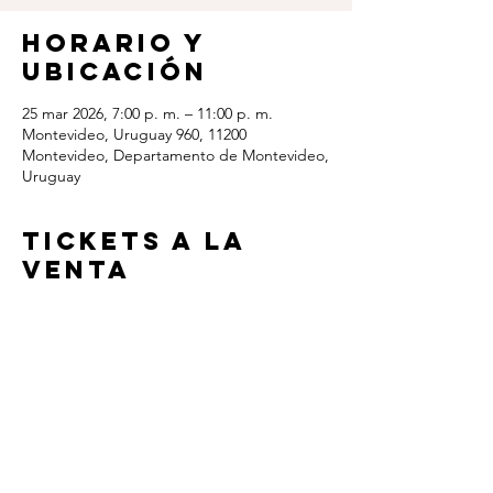
Horario y
ubicación
25 mar 2026, 7:00 p. m. – 11:00 p. m.
Montevideo, Uruguay 960, 11200
Montevideo, Departamento de Montevideo,
Uruguay
TICKETS A LA
VENTA
https://redtickets.uy/evento/ALESTORM-
-253-Live-Era/24699/
Contact us